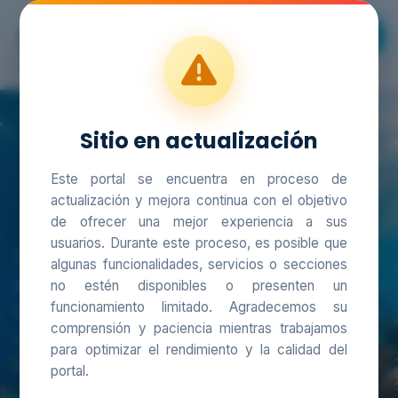
SIAM
Sitio en actualización
SIAM
Este portal se encuentra en proceso de
actualización y mejora continua con el objetivo
Sistema de Información Ambiental Marina
de ofrecer una mejor experiencia a sus
usuarios. Durante este proceso, es posible que
El SIAM es un sistema integrado que reúne
algunas funcionalidades, servicios o secciones
políticas, normas, procesos, talento humano y
no estén disponibles o presenten un
funcionamiento limitado. Agradecemos su
tecnologías para articular la información
comprensión y paciencia mientras trabajamos
ambiental marina y costera en los niveles
para optimizar el rendimiento y la calidad del
nacional, regional y local.
portal.