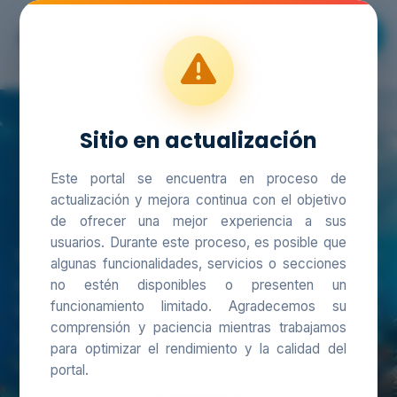
SIAM
Sitio en actualización
SIAM
Este portal se encuentra en proceso de
actualización y mejora continua con el objetivo
Sistema de Información Ambiental Marina
de ofrecer una mejor experiencia a sus
usuarios. Durante este proceso, es posible que
El SIAM es un sistema integrado que reúne
algunas funcionalidades, servicios o secciones
políticas, normas, procesos, talento humano y
no estén disponibles o presenten un
funcionamiento limitado. Agradecemos su
tecnologías para articular la información
comprensión y paciencia mientras trabajamos
ambiental marina y costera en los niveles
para optimizar el rendimiento y la calidad del
nacional, regional y local.
portal.