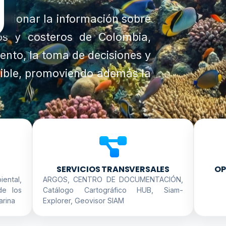
gestionar la información sobre
os y costeros de Colombia,
nto, la toma de decisiones y
enible, promoviendo además la
SERVICIOS TRANSVERSALES
OP
iental,
ARGOS, CENTRO DE DOCUMENTACIÓN,
de los
Catálogo Cartográfico HUB, Siam-
arina
Explorer, Geovisor SIAM