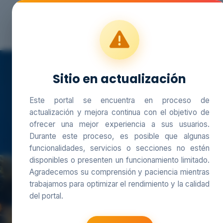
SIAM
Sitio en actualización
SIAM
Este portal se encuentra en proceso de
actualización y mejora continua con el objetivo de
ofrecer una mejor experiencia a sus usuarios.
Sistema de Información Ambiental Marina
Durante este proceso, es posible que algunas
funcionalidades, servicios o secciones no estén
El SIAM es un sistema integrado q
disponibles o presenten un funcionamiento limitado.
Agradecemos su comprensión y paciencia mientras
procesos, talento humano y tecn
trabajamos para optimizar el rendimiento y la calidad
información ambiental marina y cost
del portal.
regional y local.