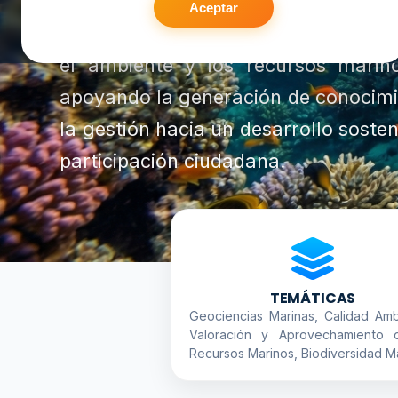
Aceptar
Su objetivo es recopilar, analizar y 
el ambiente y los recursos marin
apoyando la generación de conocimie
la gestión hacia un desarrollo sost
participación ciudadana.
TEMÁTICAS
Geociencias Marinas, Calidad Amb
Valoración y Aprovechamiento 
Recursos Marinos, Biodiversidad M