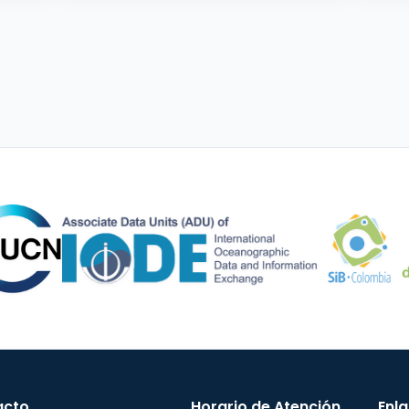
acto
Horario de Atención
Enl